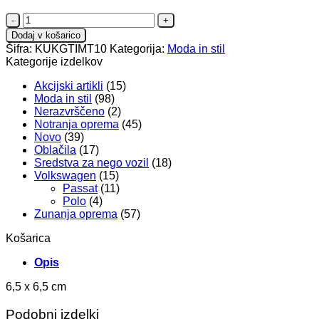
GTI
magneti
Dodaj v košarico
količina
Šifra:
KUKGTIMT10
Kategorija:
Moda in stil
Kategorije izdelkov
Akcijski artikli
(15)
Moda in stil
(98)
Nerazvrščeno
(2)
Notranja oprema
(45)
Novo
(39)
Oblačila
(17)
Sredstva za nego vozil
(18)
Volkswagen
(15)
Passat
(11)
Polo
(4)
Zunanja oprema
(57)
Košarica
Opis
6,5 x 6,5 cm
Podobni izdelki