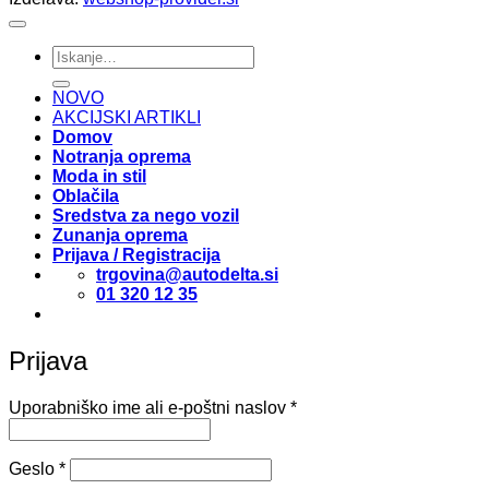
Išči:
NOVO
AKCIJSKI ARTIKLI
Domov
Notranja oprema
Moda in stil
Oblačila
Sredstva za nego vozil
Zunanja oprema
Prijava / Registracija
trgovina@autodelta.si
01 320 12 35
Prijava
Zahtevano
Uporabniško ime ali e-poštni naslov
*
Zahtevano
Geslo
*