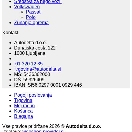
Sredstva za nego vozil
Volkswagen
Passat
Polo
Zunanja oprema
Kontakt
Autodelta d.o.o.
Dunajska cesta 122
1000 Ljubljana
01 320 12 35
trgovina@autodelta.si
MŠ: 5436362000
DŠ: 59326409
IBAN: SI56 0297 0001 0929 446
Pogoji poslovanja
Trgovina
Moj račun
Košarica
Blagajna
Vse pravice pridržane 2026 ©
Autodelta d.o.o.
Izdelava:
webshop-provider.si