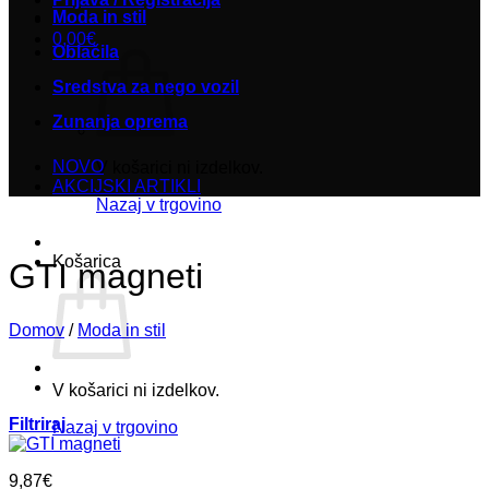
Moda in stil
0,00
€
Oblačila
Sredstva za nego vozil
Zunanja oprema
NOVO
V košarici ni izdelkov.
AKCIJSKI ARTIKLI
Nazaj v trgovino
Košarica
GTI magneti
Domov
/
Moda in stil
V košarici ni izdelkov.
Filtriraj
Nazaj v trgovino
9,87
€