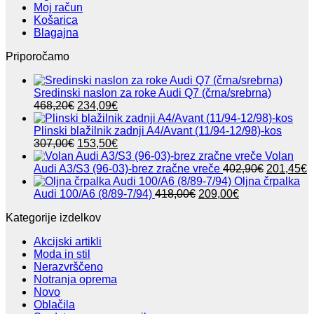
Moj račun
Košarica
Blagajna
Priporočamo
Sredinski naslon za roke Audi Q7 (črna/srebrna)
Izvirna
Trenutna
468,20
€
234,09
€
cena
cena
je
je:
Plinski blažilnik zadnji A4/Avant (11/94-12/98)-kos
bila:
Izvirna
234,09€.
Trenutna
307,00
€
153,50
€
468,20€.
cena
cena
Volan
je
je:
Izvirna
T
Audi A3/S3 (96-03)-brez zračne vreče
402,90
€
201,45
€
bila:
153,50€.
cena
c
Oljna črpalka
307,00€.
Izvirna
Trenutna
je
j
Audi 100/A6 (8/89-7/94)
418,00
€
209,00
€
cena
cena
bila:
2
Kategorije izdelkov
je
je:
402,90€.
bila:
209,00€.
Akcijski artikli
418,00€.
Moda in stil
Nerazvrščeno
Notranja oprema
Novo
Oblačila