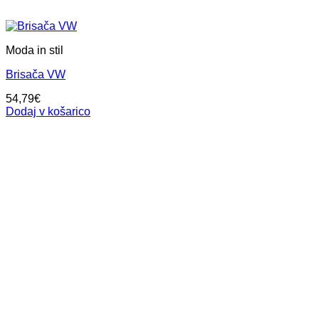
Moda in stil
Brisača VW
54,79
€
Dodaj v košarico