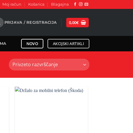
Moj račun
Košarica
Blagajna
0,00
€
PRIJAVA / REGISTRACIJA
NOVO
AKCIJSKI ARTIKLI
EMA