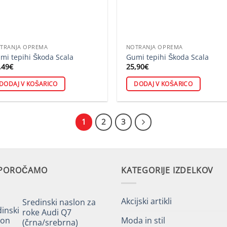
TRANJA OPREMA
NOTRANJA OPREMA
mi tepihi Škoda Scala
Gumi tepihi Škoda Scala
,49
€
25,90
€
DODAJ V KOŠARICO
DODAJ V KOŠARICO
1
2
3
IPOROČAMO
KATEGORIJE IZDELKOV
Akcijski artikli
Sredinski naslon za
roke Audi Q7
Moda in stil
(črna/srebrna)