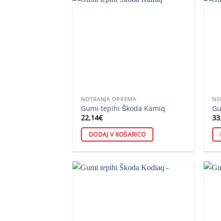
NOTRANJA OPREMA
NO
Gumi tepihi Škoda Kamiq
Gu
22,14
€
33
DODAJ V KOŠARICO