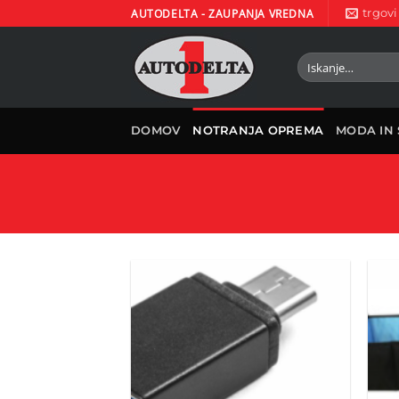
Skoči
AUTODELTA - ZAUPANJA VREDNA
trgov
na
vsebino
Išči:
DOMOV
NOTRANJA OPREMA
MODA IN 