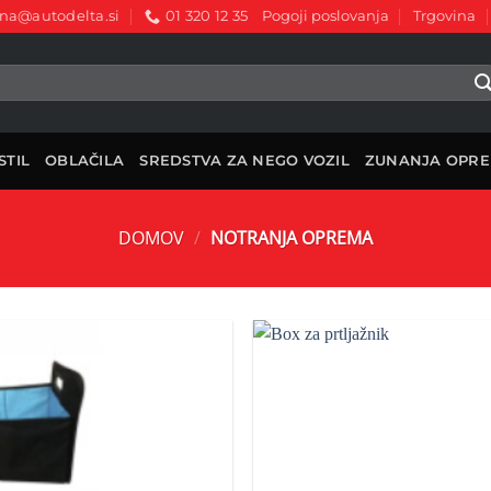
ina@autodelta.si
01 320 12 35
Pogoji poslovanja
Trgovina
STIL
OBLAČILA
SREDSTVA ZA NEGO VOZIL
ZUNANJA OPR
DOMOV
/
NOTRANJA OPREMA