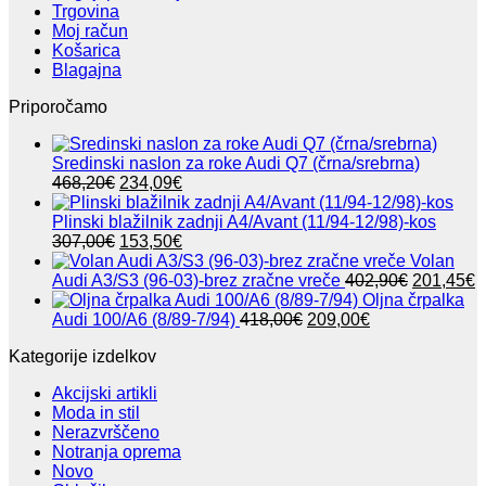
Trgovina
Moj račun
Košarica
Blagajna
Priporočamo
Sredinski naslon za roke Audi Q7 (črna/srebrna)
Izvirna
Trenutna
468,20
€
234,09
€
cena
cena
je
je:
Plinski blažilnik zadnji A4/Avant (11/94-12/98)-kos
bila:
Izvirna
234,09€.
Trenutna
307,00
€
153,50
€
468,20€.
cena
cena
Volan
je
je:
Izvirna
T
Audi A3/S3 (96-03)-brez zračne vreče
402,90
€
201,45
€
bila:
153,50€.
cena
c
Oljna črpalka
307,00€.
Izvirna
Trenutna
je
j
Audi 100/A6 (8/89-7/94)
418,00
€
209,00
€
cena
cena
bila:
2
Kategorije izdelkov
je
je:
402,90€.
bila:
209,00€.
Akcijski artikli
418,00€.
Moda in stil
Nerazvrščeno
Notranja oprema
Novo