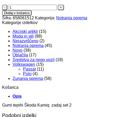
Gumi
tepihi
Dodaj v košarico
Škoda
Šifra:
658061512
Kategorija:
Notranja oprema
Kamiq
Kategorije izdelkov
količina
Akcijski artikli
(15)
Moda in stil
(98)
Nerazvrščeno
(2)
Notranja oprema
(45)
Novo
(39)
Oblačila
(17)
Sredstva za nego vozil
(18)
Volkswagen
(15)
Passat
(11)
Polo
(4)
Zunanja oprema
(58)
Košarica
Opis
Gumi tepihi Škoda Kamiq zadaj set 2
Podobni izdelki