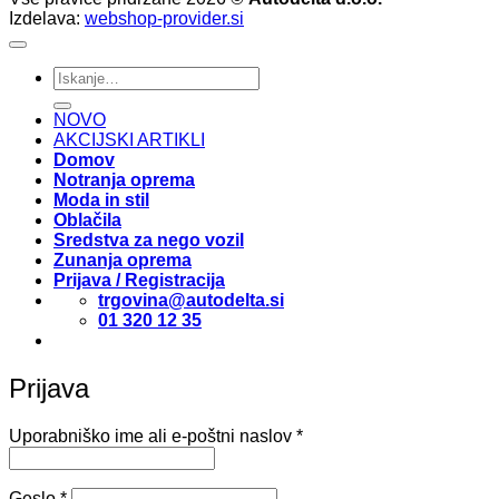
Izdelava:
webshop-provider.si
Išči:
NOVO
AKCIJSKI ARTIKLI
Domov
Notranja oprema
Moda in stil
Oblačila
Sredstva za nego vozil
Zunanja oprema
Prijava / Registracija
trgovina@autodelta.si
01 320 12 35
Prijava
Zahtevano
Uporabniško ime ali e-poštni naslov
*
Zahtevano
Geslo
*