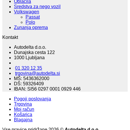
Oblačila
Sredstva za nego vozil
Volkswagen
Passat
Polo
Zunanja oprema
Kontakt
Autodelta d.o.o.
Dunajska cesta 122
1000 Ljubljana
01 320 12 35
trgovina@autodelta.si
MŠ: 5436362000
DŠ: 59326409
IBAN: SI56 0297 0001 0929 446
Pogoji poslovanja
Trgovina
Moj račun
Košarica
Blagajna
Vse pravice pridržane 2026 ©
Autodelta d.o.o.