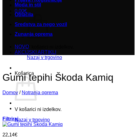
Moda in stil
0,00
€
Oblačila
Sredstva za nego vozil
Zunanja oprema
NOVO
V košarici ni izdelkov.
AKCIJSKI ARTIKLI
Nazaj v trgovino
Košarica
Gumi tepihi Škoda Kamiq
Domov
/
Notranja oprema
V košarici ni izdelkov.
Filtriraj
Nazaj v trgovino
22,14
€