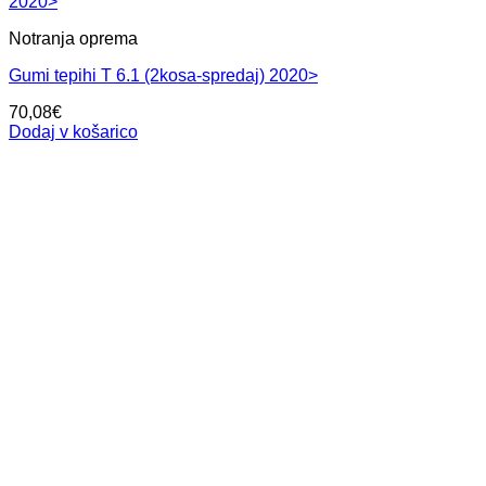
Notranja oprema
Gumi tepihi T 6.1 (2kosa-spredaj) 2020>
70,08
€
Dodaj v košarico