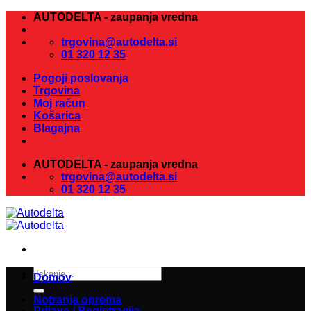
Skoči
AUTODELTA - zaupanja vredna
na
vsebino
trgovina@autodelta.si
01 320 12 35
Pogoji poslovanja
Trgovina
Moj račun
Košarica
Blagajna
AUTODELTA - zaupanja vredna
trgovina@autodelta.si
01 320 12 35
Išči:
Domov
Notranja oprema
Prijava / Registracija