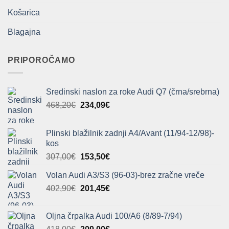
Košarica
Blagajna
PRIPOROČAMO
Sredinski naslon za roke Audi Q7 (črna/srebrna)
Izvirna
Trenutna
468,20
€
234,09
€
cena
cena
je
je:
Plinski blažilnik zadnji A4/Avant (11/94-12/98)-
bila:
234,09€.
kos
468,20€.
Izvirna
Trenutna
307,00
€
153,50
€
cena
cena
Volan Audi A3/S3 (96-03)-brez zračne vreče
je
je:
Izvirna
Trenutna
402,90
€
bila:
201,45
€
153,50€.
cena
cena
307,00€.
je
je:
Oljna črpalka Audi 100/A6 (8/89-7/94)
bila:
201,45€.
Izvirna
Trenutna