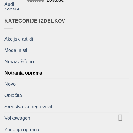
418,00
€
209,00
€
402,90€.
cena
cena
je
je:
bila:
209,00€.
KATEGORIJE IZDELKOV
418,00€.
Akcijski artikli
Moda in stil
Nerazvrščeno
Notranja oprema
Novo
Oblačila
Sredstva za nego vozil
Volkswagen
Zunanja oprema