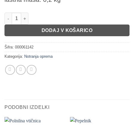
Posoda za smeti (univerzalna VW) količina
DODAJ V KOŠARICO
Šifra:
000061142
Kategorija:
Notranja oprema
PODOBNI IZDELKI