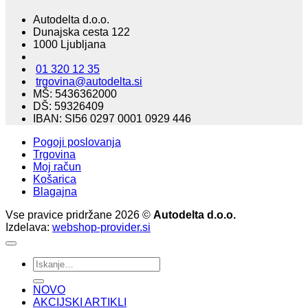
Autodelta d.o.o.
Dunajska cesta 122
1000 Ljubljana
01 320 12 35
trgovina@autodelta.si
MŠ: 5436362000
DŠ: 59326409
IBAN: SI56 0297 0001 0929 446
Pogoji poslovanja
Trgovina
Moj račun
Košarica
Blagajna
Vse pravice pridržane 2026 ©
Autodelta d.o.o.
Izdelava:
webshop-provider.si
Išči:
NOVO
AKCIJSKI ARTIKLI