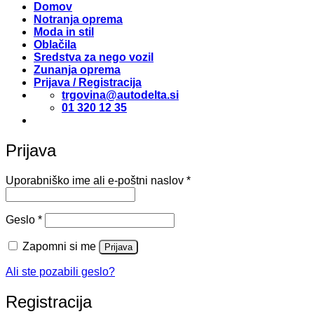
Domov
Notranja oprema
Moda in stil
Oblačila
Sredstva za nego vozil
Zunanja oprema
Prijava / Registracija
trgovina@autodelta.si
01 320 12 35
Prijava
Zahtevano
Uporabniško ime ali e-poštni naslov
*
Zahtevano
Geslo
*
Zapomni si me
Prijava
Ali ste pozabili geslo?
Registracija