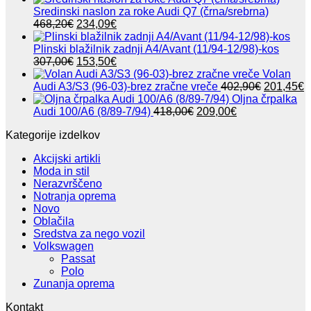
Sredinski naslon za roke Audi Q7 (črna/srebrna)
Izvirna
Trenutna
468,20
€
234,09
€
cena
cena
je
je:
Plinski blažilnik zadnji A4/Avant (11/94-12/98)-kos
bila:
Izvirna
234,09€.
Trenutna
307,00
€
153,50
€
468,20€.
cena
cena
Volan
je
je:
Izvirna
T
Audi A3/S3 (96-03)-brez zračne vreče
402,90
€
201,45
€
bila:
153,50€.
cena
c
Oljna črpalka
307,00€.
Izvirna
Trenutna
je
j
Audi 100/A6 (8/89-7/94)
418,00
€
209,00
€
cena
cena
bila:
2
Kategorije izdelkov
je
je:
402,90€.
bila:
209,00€.
Akcijski artikli
418,00€.
Moda in stil
Nerazvrščeno
Notranja oprema
Novo
Oblačila
Sredstva za nego vozil
Volkswagen
Passat
Polo
Zunanja oprema
Kontakt