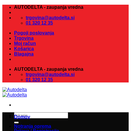
Skoči
AUTODELTA - zaupanja vredna
na
vsebino
trgovina@autodelta.si
01 320 12 35
Pogoji poslovanja
Trgovina
Moj račun
Košarica
Blagajna
AUTODELTA - zaupanja vredna
trgovina@autodelta.si
01 320 12 35
Išči:
Domov
Notranja oprema
Prijava / Registracija