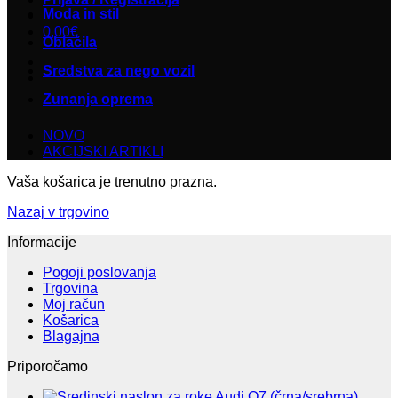
Moda in stil
0,00
€
Oblačila
Sredstva za nego vozil
Zunanja oprema
NOVO
AKCIJSKI ARTIKLI
Vaša košarica je trenutno prazna.
Nazaj v trgovino
Informacije
Pogoji poslovanja
Trgovina
Moj račun
Košarica
Blagajna
Priporočamo