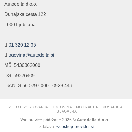
Autodelta d.o.o.
Dunajska cesta 122
1000 Ljubljana
01 320 12 35
trgovina@autodelta.si
MŠ: 5436362000
DŠ: 59326409
IBAN: SI56 0297 0001 0929 446
POGOJI POSLOVANJA
TRGOVINA
MOJ RAČUN
KOŠARICA
BLAGAJNA
Vse pravice pridržane 2026 ©
Autodelta d.o.o.
Izdelava:
webshop-provider.si