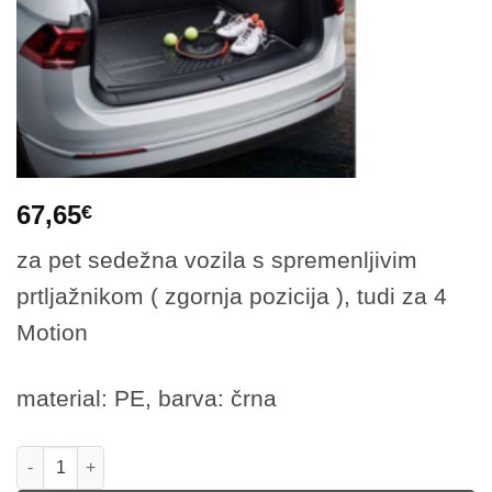
67,65
€
za pet sedežna vozila s spremenljivim
prtljažnikom ( zgornja pozicija ), tudi za 4
Motion
material: PE, barva: črna
Vložek za prtljažni prostor Tiguan 16- količina