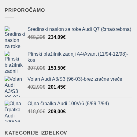
PRIPOROČAMO
Sredinski naslon za roke Audi Q7 (črna/srebrna)
Izvirna
Trenutna
468,20
€
234,09
€
cena
cena
je
je:
Plinski blažilnik zadnji A4/Avant (11/94-12/98)-
bila:
234,09€.
kos
468,20€.
Izvirna
Trenutna
307,00
€
153,50
€
cena
cena
Volan Audi A3/S3 (96-03)-brez zračne vreče
je
je:
Izvirna
Trenutna
402,90
€
bila:
201,45
€
153,50€.
cena
cena
307,00€.
je
je:
Oljna črpalka Audi 100/A6 (8/89-7/94)
bila:
201,45€.
Izvirna
Trenutna
418,00
€
209,00
€
402,90€.
cena
cena
je
je:
bila:
209,00€.
KATEGORIJE IZDELKOV
418,00€.