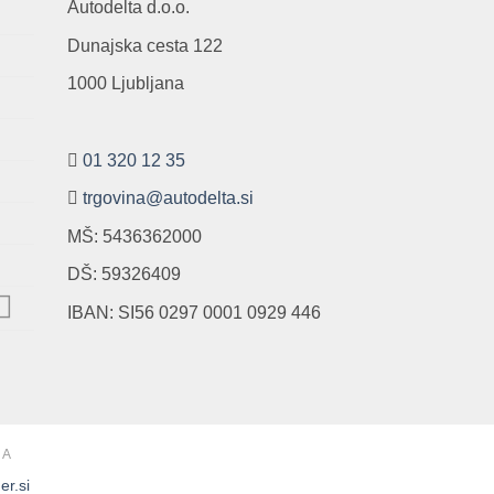
Autodelta d.o.o.
Dunajska cesta 122
1000 Ljubljana
01 320 12 35
trgovina@autodelta.si
MŠ: 5436362000
DŠ: 59326409
IBAN: SI56 0297 0001 0929 446
NA
er.si