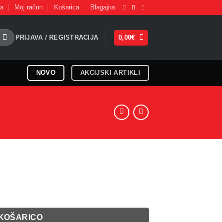
na
Moj račun
Košarica
Blagajna
PRIJAVA / REGISTRACIJA
0,00
€
NOVO
AKCIJSKI ARTIKLI
 KOŠARICO