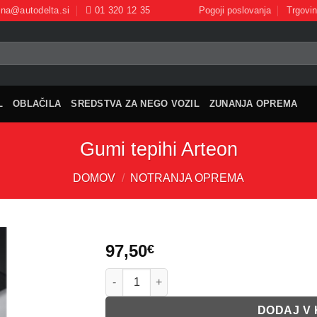
ina@autodelta.si
01 320 12 35
Pogoji poslovanja
Trgovi
L
OBLAČILA
SREDSTVA ZA NEGO VOZIL
ZUNANJA OPREMA
Gumi tepihi Arteon
DOMOV
/
NOTRANJA OPREMA
97,50
€
Gumi tepihi Arteon količina
DODAJ V