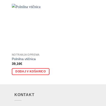
NOTRANJA OPREMA
NOTRANJA OPREMA
Polnilna vtičnica
Vreča za smuči (tkan
39,16
€
233,14
€
DODAJ V KOŠARICO
DODAJ V KOŠARI
KONTAKT