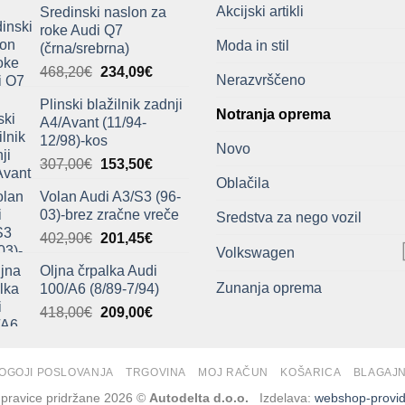
Akcijski artikli
Sredinski naslon za
roke Audi Q7
Moda in stil
(črna/srebrna)
Izvirna
Trenutna
468,20
€
234,09
€
Nerazvrščeno
cena
cena
Plinski blažilnik zadnji
je
je:
Notranja oprema
A4/Avant (11/94-
bila:
234,09€.
12/98)-kos
468,20€.
Novo
Izvirna
Trenutna
307,00
€
153,50
€
cena
cena
Oblačila
Volan Audi A3/S3 (96-
je
je:
03)-brez zračne vreče
Sredstva za nego vozil
bila:
153,50€.
Izvirna
Trenutna
402,90
€
201,45
€
307,00€.
Volkswagen
cena
cena
Oljna črpalka Audi
je
je:
Zunanja oprema
100/A6 (8/89-7/94)
bila:
201,45€.
Izvirna
Trenutna
418,00
€
209,00
€
402,90€.
cena
cena
je
je:
bila:
209,00€.
OGOJI POSLOVANJA
TRGOVINA
MOJ RAČUN
KOŠARICA
BLAGAJ
418,00€.
 pravice pridržane 2026 ©
Autodelta d.o.o.
Izdelava:
webshop-provid