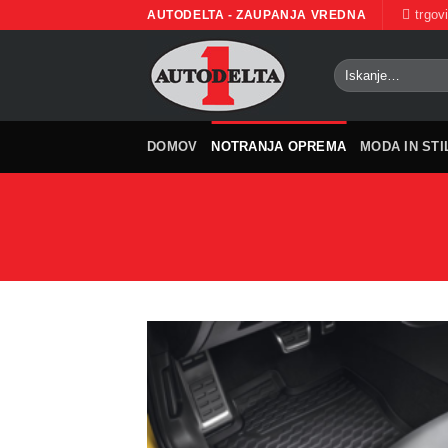
Skoči
trgov
AUTODELTA - ZAUPANJA VREDNA
na
vsebino
Išči:
DOMOV
NOTRANJA OPREMA
MODA IN STI