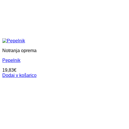
Notranja oprema
Pepelnik
19,83
€
Dodaj v košarico