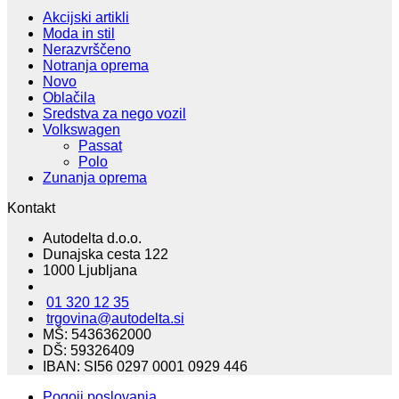
bila:
209,00€.
Akcijski artikli
418,00€.
Moda in stil
Nerazvrščeno
Notranja oprema
Novo
Oblačila
Sredstva za nego vozil
Volkswagen
Passat
Polo
Zunanja oprema
Kontakt
Autodelta d.o.o.
Dunajska cesta 122
1000 Ljubljana
01 320 12 35
trgovina@autodelta.si
MŠ: 5436362000
DŠ: 59326409
IBAN: SI56 0297 0001 0929 446
Pogoji poslovanja