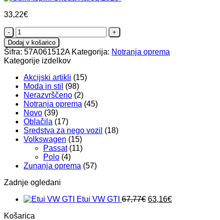
33,22
€
Gumi
tepihi
Dodaj v košarico
Škoda
Šifra:
57A061512A
Kategorija:
Notranja oprema
Karoq
Kategorije izdelkov
2018-
količina
Akcijski artikli
(15)
Moda in stil
(98)
Nerazvrščeno
(2)
Notranja oprema
(45)
Novo
(39)
Oblačila
(17)
Sredstva za nego vozil
(18)
Volkswagen
(15)
Passat
(11)
Polo
(4)
Zunanja oprema
(57)
Zadnje ogledani
Izvirna
Trenutna
Etui VW GTI
67,77
€
63,16
€
cena
cena
Košarica
je
je: