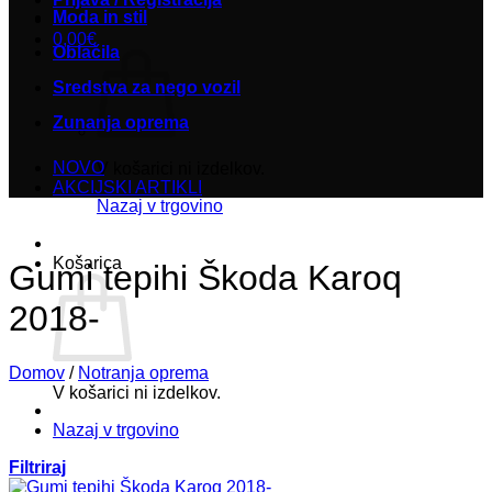
Moda in stil
0,00
€
Oblačila
Sredstva za nego vozil
Zunanja oprema
NOVO
V košarici ni izdelkov.
AKCIJSKI ARTIKLI
Nazaj v trgovino
Košarica
Gumi tepihi Škoda Karoq
2018-
Domov
/
Notranja oprema
V košarici ni izdelkov.
Nazaj v trgovino
Filtriraj