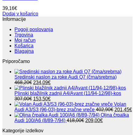
39,16
€
Dodaj v košarico
Informacije
Pogoji poslovanja
Trgovina
Moj račun
Košarica
Blagajna
Priporočamo
Sredinski naslon za roke Audi Q7 (črna/srebrna)
Izvirna
Trenutna
468,20
€
234,09
€
cena
cena
je
je:
Plinski blažilnik zadnji A4/Avant (11/94-12/98)-kos
bila:
Izvirna
234,09€.
Trenutna
307,00
€
153,50
€
468,20€.
cena
cena
Volan
je
je:
Izvirna
T
Audi A3/S3 (96-03)-brez zračne vreče
402,90
€
201,45
€
bila:
153,50€.
cena
c
Oljna črpalka
307,00€.
Izvirna
Trenutna
je
j
Audi 100/A6 (8/89-7/94)
418,00
€
209,00
€
cena
cena
bila:
2
Kategorije izdelkov
je
je:
402,90€.