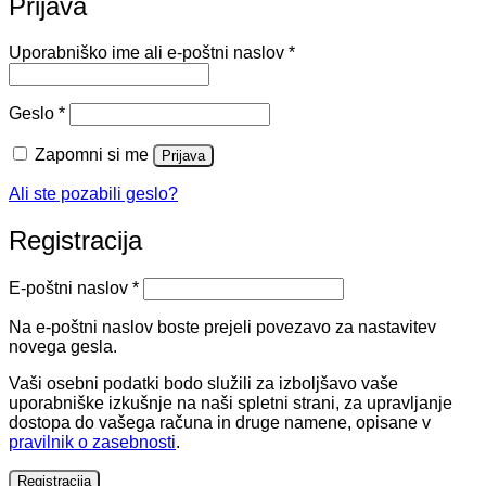
Prijava
Zahtevano
Uporabniško ime ali e-poštni naslov
*
Zahtevano
Geslo
*
Zapomni si me
Prijava
Ali ste pozabili geslo?
Registracija
Zahtevano
E-poštni naslov
*
Na e-poštni naslov boste prejeli povezavo za nastavitev
novega gesla.
Vaši osebni podatki bodo služili za izboljšavo vaše
uporabniške izkušnje na naši spletni strani, za upravljanje
dostopa do vašega računa in druge namene, opisane v
pravilnik o zasebnosti
.
Registracija