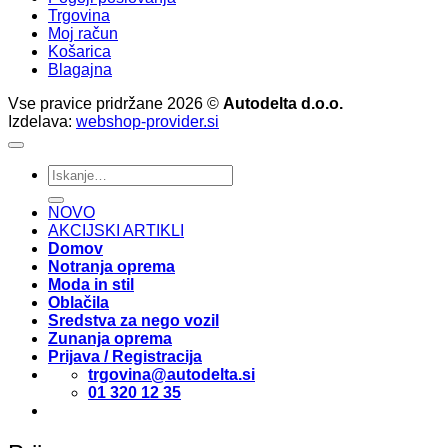
Trgovina
Moj račun
Košarica
Blagajna
Vse pravice pridržane 2026 ©
Autodelta d.o.o.
Izdelava:
webshop-provider.si
Išči:
NOVO
AKCIJSKI ARTIKLI
Domov
Notranja oprema
Moda in stil
Oblačila
Sredstva za nego vozil
Zunanja oprema
Prijava / Registracija
trgovina@autodelta.si
01 320 12 35