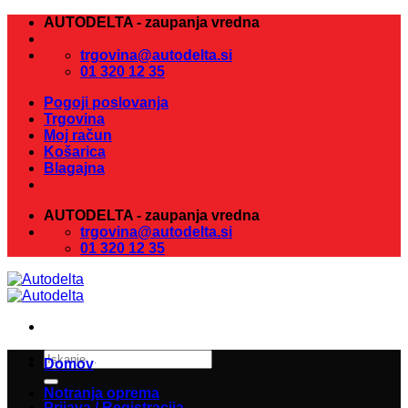
Skoči
AUTODELTA - zaupanja vredna
na
vsebino
trgovina@autodelta.si
01 320 12 35
Pogoji poslovanja
Trgovina
Moj račun
Košarica
Blagajna
AUTODELTA - zaupanja vredna
trgovina@autodelta.si
01 320 12 35
Išči:
Domov
Notranja oprema
Prijava / Registracija