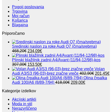
Pogoji poslovanja
Trgovina
Moj račun
Košarica
Blagajna
Priporočamo
Sredinski naslon za roke Audi Q7 (črna/srebrna)
Izvirna
Trenutna
468,20
€
234,09
€
cena
cena
je
je:
Plinski blažilnik zadnji A4/Avant (11/94-12/98)-kos
bila:
Izvirna
234,09€.
Trenutna
307,00
€
153,50
€
468,20€.
cena
cena
Volan
je
je:
Izvirna
T
Audi A3/S3 (96-03)-brez zračne vreče
402,90
€
201,45
€
bila:
153,50€.
cena
c
Oljna črpalka
307,00€.
Izvirna
Trenutna
je
j
Audi 100/A6 (8/89-7/94)
418,00
€
209,00
€
cena
cena
bila:
2
Kategorije izdelkov
je
je:
402,90€.
bila:
209,00€.
Akcijski artikli
418,00€.
Moda in stil
Nerazvrščeno