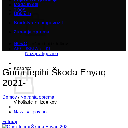
Moda in stil
0,00
€
Oblačila
Sredstva za nego vozil
Zunanja oprema
NOVO
V košarici ni izdelkov.
AKCIJSKI ARTIKLI
Nazaj v trgovino
Košarica
Gumi tepihi Škoda Enyaq
2021-
Domov
/
Notranja oprema
V košarici ni izdelkov.
Nazaj v trgovino
Filtriraj