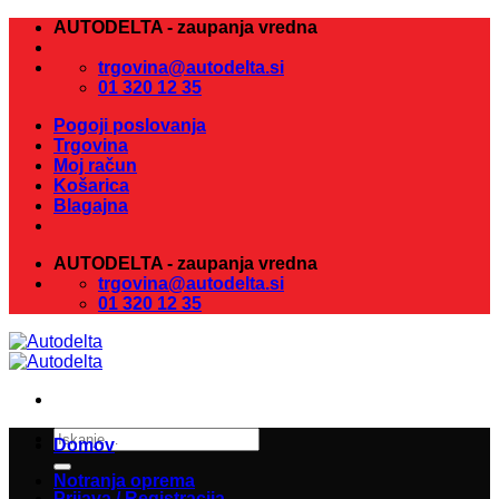
Skoči
AUTODELTA - zaupanja vredna
na
vsebino
trgovina@autodelta.si
01 320 12 35
Pogoji poslovanja
Trgovina
Moj račun
Košarica
Blagajna
AUTODELTA - zaupanja vredna
trgovina@autodelta.si
01 320 12 35
Išči:
Domov
Notranja oprema
Prijava / Registracija