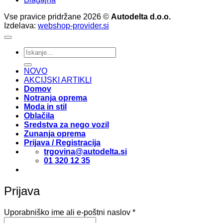
Vse pravice pridržane 2026 ©
Autodelta d.o.o.
Izdelava:
webshop-provider.si
Išči:
NOVO
AKCIJSKI ARTIKLI
Domov
Notranja oprema
Moda in stil
Oblačila
Sredstva za nego vozil
Zunanja oprema
Prijava / Registracija
trgovina@autodelta.si
01 320 12 35
Prijava
Zahtevano
Uporabniško ime ali e-poštni naslov
*