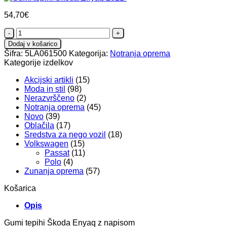
54,70
€
Gumi
tepihi
Dodaj v košarico
Škoda
Šifra:
5LA061500
Kategorija:
Notranja oprema
Enyaq
Kategorije izdelkov
2021-
količina
Akcijski artikli
(15)
Moda in stil
(98)
Nerazvrščeno
(2)
Notranja oprema
(45)
Novo
(39)
Oblačila
(17)
Sredstva za nego vozil
(18)
Volkswagen
(15)
Passat
(11)
Polo
(4)
Zunanja oprema
(57)
Košarica
Opis
Gumi tepihi Škoda Enyaq z napisom