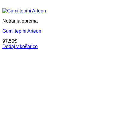
Notranja oprema
Gumi tepihi Arteon
97,50
€
Dodaj v košarico