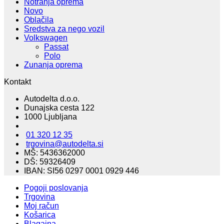
Notranja oprema
Novo
Oblačila
Sredstva za nego vozil
Volkswagen
Passat
Polo
Zunanja oprema
Kontakt
Autodelta d.o.o.
Dunajska cesta 122
1000 Ljubljana
01 320 12 35
trgovina@autodelta.si
MŠ: 5436362000
DŠ: 59326409
IBAN: SI56 0297 0001 0929 446
Pogoji poslovanja
Trgovina
Moj račun
Košarica
Blagajna