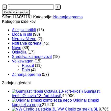
Prtljažno
korito
Dodaj v košarico
ID4
Šifra:
11A061161
Kategorija:
Notranja oprema
količina
Kategorije izdelkov
Akcijski artikli
(15)
Moda in stil
(98)
Nerazvrščeno
(2)
Notranja oprema
(45)
Novo
(39)
Oblačila
(17)
Sredstva za nego vozil
(18)
Volkswagen
(15)
Passat
(11)
Polo
(4)
Zunanja oprema
(57)
Zadnje ogledani
Gumijasti
tepihi Octavia 13- (grt-4kosi)
49,90
€
Original zimski
komplet za nego
21,52
€
VW Čistilo za stekla 3L
9,78
€