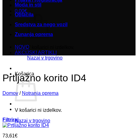
Moda in stil
0,00
€
Oblačila
Sredstva za nego vozil
Zunanja oprema
NOVO
V košarici ni izdelkov.
AKCIJSKI ARTIKLI
Nazaj v trgovino
Košarica
Prtljažno korito ID4
Domov
/
Notranja oprema
V košarici ni izdelkov.
Filtriraj
Nazaj v trgovino
73,61
€