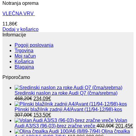
Notranja oprema
VLEČNA VRV
11,86
€
Dodaj v košarico
Informacije
Pogoji poslovanja
Trgovina
Moj račun
Košarica
Blagajna
Priporočamo
Sredinski naslon za roke Audi Q7 (črna/srebrna)
Izvirna
Trenutna
468,20
€
234,09
€
cena
cena
je
je:
Plinski blažilnik zadnji A4/Avant (11/94-12/98)-kos
bila:
Izvirna
234,09€.
Trenutna
307,00
€
153,50
€
468,20€.
cena
cena
Volan
je
je:
Izvirna
T
Audi A3/S3 (96-03)-brez zračne vreče
402,90
€
201,45
€
bila:
153,50€.
cena
c
Oljna črpalka