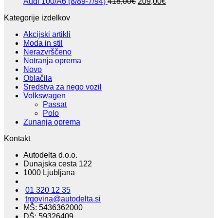
307,00€.
Izvirna
Trenutna
je
j
Audi 100/A6 (8/89-7/94)
418,00
€
209,00
€
cena
cena
bila:
2
Kategorije izdelkov
je
je:
402,90€.
bila:
209,00€.
Akcijski artikli
418,00€.
Moda in stil
Nerazvrščeno
Notranja oprema
Novo
Oblačila
Sredstva za nego vozil
Volkswagen
Passat
Polo
Zunanja oprema
Kontakt
Autodelta d.o.o.
Dunajska cesta 122
1000 Ljubljana
01 320 12 35
trgovina@autodelta.si
MŠ: 5436362000
DŠ: 59326409