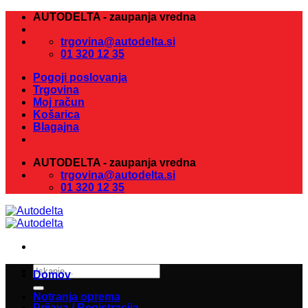
Skoči
AUTODELTA - zaupanja vredna
na
vsebino
trgovina@autodelta.si
01 320 12 35
Pogoji poslovanja
Trgovina
Moj račun
Košarica
Blagajna
AUTODELTA - zaupanja vredna
trgovina@autodelta.si
01 320 12 35
Išči:
Domov
Notranja oprema
Prijava / Registracija