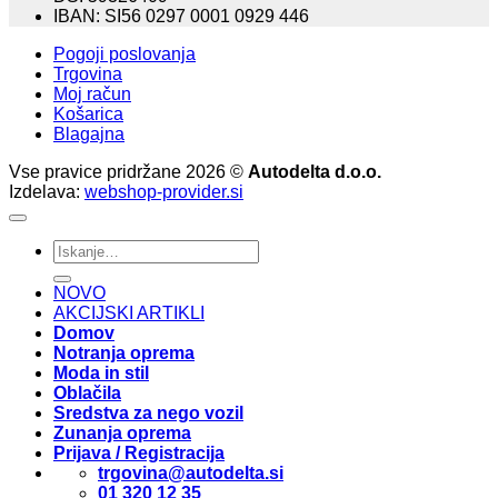
IBAN: SI56 0297 0001 0929 446
Pogoji poslovanja
Trgovina
Moj račun
Košarica
Blagajna
Vse pravice pridržane 2026 ©
Autodelta d.o.o.
Izdelava:
webshop-provider.si
Išči:
NOVO
AKCIJSKI ARTIKLI
Domov
Notranja oprema
Moda in stil
Oblačila
Sredstva za nego vozil
Zunanja oprema
Prijava / Registracija
trgovina@autodelta.si
01 320 12 35