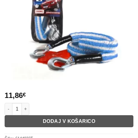
11,86
€
VLEČNA VRV količina
DODAJ V KOŠARICO