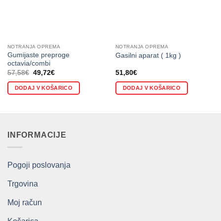
NOTRANJA OPREMA
NOTRANJA OPREMA
Gumijaste preproge
Gasilni aparat ( 1kg )
octavia/combi
Izvirna
Trenutna
57,58
€
49,72
€
51,80
€
cena
cena
je
je:
DODAJ V KOŠARICO
DODAJ V KOŠARICO
bila:
49,72€.
57,58€.
INFORMACIJE
Pogoji poslovanja
Trgovina
Moj račun