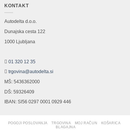
KONTAKT
Autodelta d.o.o.
Dunajska cesta 122
1000 Ljubljana
01 320 12 35
trgovina@autodelta.si
MŠ: 5436362000
DŠ: 59326409
IBAN: SI56 0297 0001 0929 446
POGOJI POSLOVANJA
TRGOVINA
MOJ RAČUN
KOŠARICA
BLAGAJNA