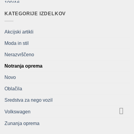
je
je:
bila:
209,00€.
KATEGORIJE IZDELKOV
418,00€.
Akcijski artikli
Moda in stil
Nerazvrščeno
Notranja oprema
Novo
Oblačila
Sredstva za nego vozil
Volkswagen
Zunanja oprema