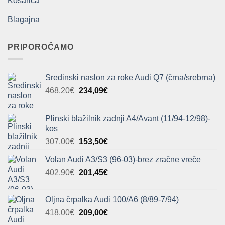
Košarica
Blagajna
PRIPOROČAMO
Sredinski naslon za roke Audi Q7 (črna/srebrna)
Izvirna
Trenutna
468,20
€
234,09
€
cena
cena
je
je:
Plinski blažilnik zadnji A4/Avant (11/94-12/98)-
bila:
234,09€.
kos
468,20€.
Izvirna
Trenutna
307,00
€
153,50
€
cena
cena
Volan Audi A3/S3 (96-03)-brez zračne vreče
je
je:
Izvirna
Trenutna
402,90
€
bila:
201,45
€
153,50€.
cena
cena
307,00€.
je
je:
Oljna črpalka Audi 100/A6 (8/89-7/94)
bila:
201,45€.
Izvirna
Trenutna
418,00
€
209,00
€
402,90€.
cena
cena