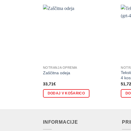
NOTRANJA OPREMA
NOTR
Tekst
Zaščitna odeja
4 kos
33,71
€
51,7
DODAJ V KOŠARICO
DO
INFORMACIJE
PR