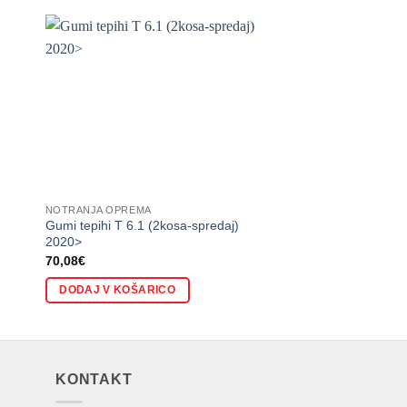
NOTRANJA OPREMA
NOTRANJA OPREMA
Gumi tepihi T 6.1 (2kosa-spredaj)
Držalo za mobilni te
2020>
70,08
€
22,83
€
DODAJ V KOŠARICO
DODAJ V KOŠARI
KONTAKT