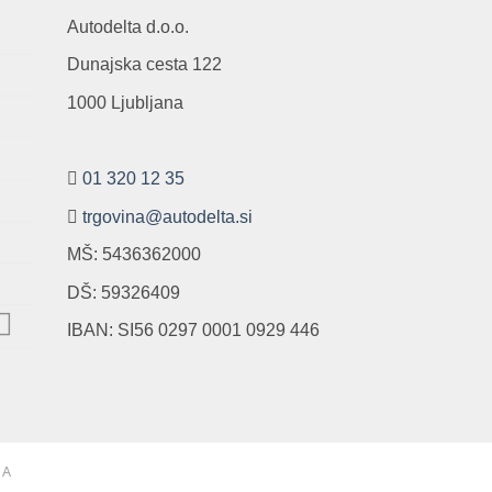
Autodelta d.o.o.
Dunajska cesta 122
1000 Ljubljana
01 320 12 35
trgovina@autodelta.si
MŠ: 5436362000
DŠ: 59326409
IBAN: SI56 0297 0001 0929 446
NA