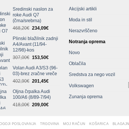
Akcijski artikli
Sredinski naslon za
roke Audi Q7
Moda in stil
(črna/srebrna)
Izvirna
Trenutna
468,20
€
234,09
€
Nerazvrščeno
cena
cena
Plinski blažilnik zadnji
je
je:
Notranja oprema
A4/Avant (11/94-
bila:
234,09€.
12/98)-kos
468,20€.
Novo
Izvirna
Trenutna
307,00
€
153,50
€
cena
cena
Oblačila
Volan Audi A3/S3 (96-
je
je:
03)-brez zračne vreče
Sredstva za nego vozil
bila:
153,50€.
Izvirna
Trenutna
402,90
€
201,45
€
307,00€.
Volkswagen
cena
cena
Oljna črpalka Audi
je
je:
Zunanja oprema
100/A6 (8/89-7/94)
bila:
201,45€.
Izvirna
Trenutna
418,00
€
209,00
€
402,90€.
cena
cena
je
je:
bila:
209,00€.
OGOJI POSLOVANJA
TRGOVINA
MOJ RAČUN
KOŠARICA
BLAGAJ
418,00€.