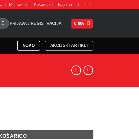
na
Moj račun
Košarica
Blagajna
PRIJAVA / REGISTRACIJA
0,00
€
NOVO
AKCIJSKI ARTIKLI
 KOŠARICO