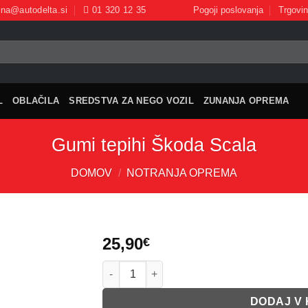
ina@autodelta.si
01 320 12 35
Pogoji poslovanja
Trgovi
L
OBLAČILA
SREDSTVA ZA NEGO VOZIL
ZUNANJA OPREMA
Gumi tepihi Škoda Scala
DOMOV
/
NOTRANJA OPREMA
25,90
€
Gumi tepihi Škoda Scala količina
DODAJ V