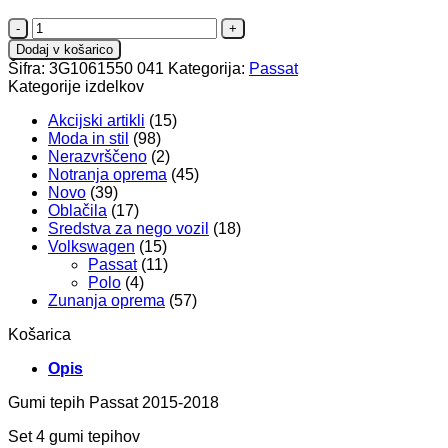
Gumi
tepih
Dodaj v košarico
Passat
Šifra:
3G1061550 041
Kategorija:
Passat
2015-
Kategorije izdelkov
2018
količina
Akcijski artikli
(15)
Moda in stil
(98)
Nerazvrščeno
(2)
Notranja oprema
(45)
Novo
(39)
Oblačila
(17)
Sredstva za nego vozil
(18)
Volkswagen
(15)
Passat
(11)
Polo
(4)
Zunanja oprema
(57)
Košarica
Opis
Gumi tepih Passat 2015-2018
Set 4 gumi tepihov