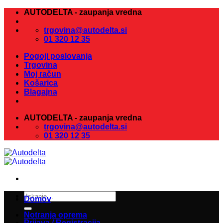
Skoči
AUTODELTA - zaupanja vredna
na
vsebino
trgovina@autodelta.si
01 320 12 35
Pogoji poslovanja
Trgovina
Moj račun
Košarica
Blagajna
AUTODELTA - zaupanja vredna
trgovina@autodelta.si
01 320 12 35
Išči:
Domov
Notranja oprema
Prijava / Registracija