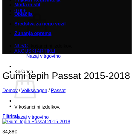
Moda in stil
0,00
€
Oblačila
Sredstva za nego vozil
Zunanja oprema
NOVO
V košarici ni izdelkov.
AKCIJSKI ARTIKLI
Nazaj v trgovino
Košarica
Gumi tepih Passat 2015-2018
Domov
/
Volkswagen
/
Passat
V košarici ni izdelkov.
Filtriraj
Nazaj v trgovino
34,88
€