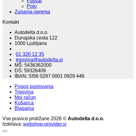
Passat
Polo
Zunanja oprema
Kontakt
Autodelta d.o.o.
Dunajska cesta 122
1000 Ljubljana
01 320 12 35
trgovina@autodelta.si
MŠ: 5436362000
DŠ: 59326409
IBAN: SI56 0297 0001 0929 446
Pogoji poslovanja
Trgovina
Moj račun
Košarica
Blagajna
Vse pravice pridržane 2026 ©
Autodelta d.o.o.
Izdelava:
webshop-provider.si