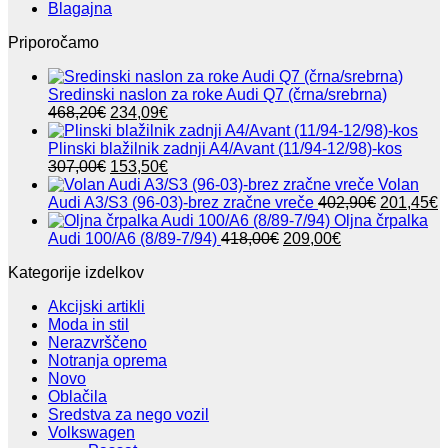
Blagajna
Priporočamo
Sredinski naslon za roke Audi Q7 (črna/srebrna)
Izvirna
Trenutna
468,20
€
234,09
€
cena
cena
je
je:
Plinski blažilnik zadnji A4/Avant (11/94-12/98)-kos
bila:
Izvirna
234,09€.
Trenutna
307,00
€
153,50
€
468,20€.
cena
cena
Volan
je
je:
Izvirna
T
Audi A3/S3 (96-03)-brez zračne vreče
402,90
€
201,45
€
bila:
153,50€.
cena
c
Oljna črpalka
307,00€.
Izvirna
Trenutna
je
j
Audi 100/A6 (8/89-7/94)
418,00
€
209,00
€
cena
cena
bila:
2
Kategorije izdelkov
je
je:
402,90€.
bila:
209,00€.
Akcijski artikli
418,00€.
Moda in stil
Nerazvrščeno
Notranja oprema
Novo
Oblačila
Sredstva za nego vozil
Volkswagen