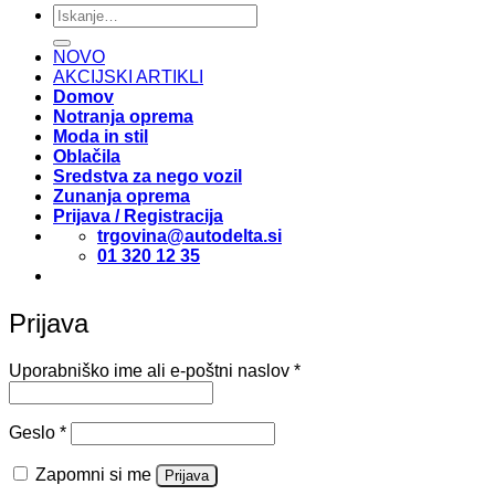
Išči:
NOVO
AKCIJSKI ARTIKLI
Domov
Notranja oprema
Moda in stil
Oblačila
Sredstva za nego vozil
Zunanja oprema
Prijava / Registracija
trgovina@autodelta.si
01 320 12 35
Prijava
Zahtevano
Uporabniško ime ali e-poštni naslov
*
Zahtevano
Geslo
*
Zapomni si me
Prijava