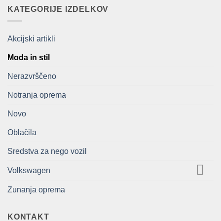
bila:
209,00€.
KATEGORIJE IZDELKOV
418,00€.
Akcijski artikli
Moda in stil
Nerazvrščeno
Notranja oprema
Novo
Oblačila
Sredstva za nego vozil
Volkswagen
Zunanja oprema
KONTAKT