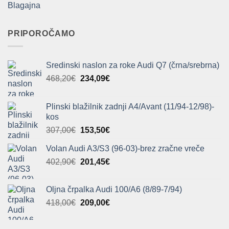
Blagajna
PRIPOROČAMO
Sredinski naslon za roke Audi Q7 (črna/srebrna)
Izvirna
Trenutna
468,20
€
234,09
€
cena
cena
je
je:
Plinski blažilnik zadnji A4/Avant (11/94-12/98)-
bila:
234,09€.
kos
468,20€.
Izvirna
Trenutna
307,00
€
153,50
€
cena
cena
Volan Audi A3/S3 (96-03)-brez zračne vreče
je
je:
Izvirna
Trenutna
402,90
€
bila:
201,45
€
153,50€.
cena
cena
307,00€.
je
je:
Oljna črpalka Audi 100/A6 (8/89-7/94)
bila:
201,45€.
Izvirna
Trenutna
418,00
€
209,00
€
402,90€.
cena
cena
je
je: