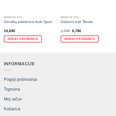
MODA IN STIL
MODA IN STIL
Otroška steklenica Audi Sport
Odsevni trak Škoda
Izvirna
Trenutna
15,64
€
1,00
€
0,78
€
cena
cena
je
je:
DODAJ V KOŠARICO
DODAJ V KOŠARICO
bila:
0,78€.
1,00€.
INFORMACIJE
Pogoji poslovanja
Trgovina
Moj račun
Košarica