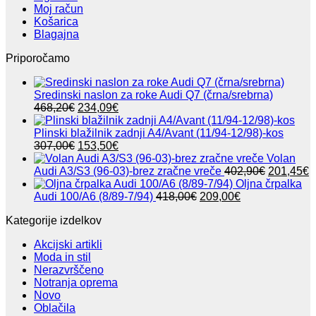
Moj račun
Košarica
Blagajna
Priporočamo
Sredinski naslon za roke Audi Q7 (črna/srebrna)
Izvirna
Trenutna
468,20
€
234,09
€
cena
cena
je
je:
Plinski blažilnik zadnji A4/Avant (11/94-12/98)-kos
bila:
Izvirna
234,09€.
Trenutna
307,00
€
153,50
€
468,20€.
cena
cena
Volan
je
je:
Izvirna
T
Audi A3/S3 (96-03)-brez zračne vreče
402,90
€
201,45
€
bila:
153,50€.
cena
c
Oljna črpalka
307,00€.
Izvirna
Trenutna
je
j
Audi 100/A6 (8/89-7/94)
418,00
€
209,00
€
cena
cena
bila:
2
Kategorije izdelkov
je
je:
402,90€.
bila:
209,00€.
Akcijski artikli
418,00€.
Moda in stil
Nerazvrščeno
Notranja oprema
Novo
Oblačila