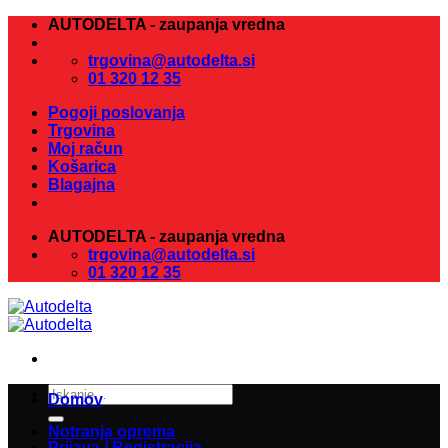
Skoči
AUTODELTA - zaupanja vredna
na
vsebino
trgovina@autodelta.si
01 320 12 35
Pogoji poslovanja
Trgovina
Moj račun
Košarica
Blagajna
AUTODELTA - zaupanja vredna
trgovina@autodelta.si
01 320 12 35
Išči:
Domov
Notranja oprema
Prijava / Registracija