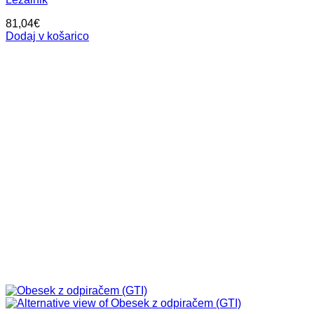
81,04
€
Dodaj v košarico