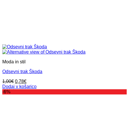
Moda in stil
Odsevni trak Škoda
Izvirna
Trenutna
1,00
€
0,78
€
cena
cena
Dodaj v košarico
je
je:
-6%
bila:
0,78€.
1,00€.