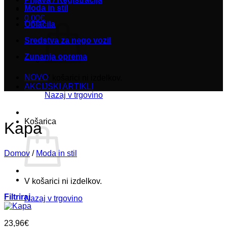
Moda in stil
0,00
€
Oblačila
Sredstva za nego vozil
Zunanja oprema
NOVO
V košarici ni izdelkov.
AKCIJSKI ARTIKLI
Nazaj v trgovino
Košarica
Kapa
Domov
/
Moda in stil
V košarici ni izdelkov.
Filtriraj
Nazaj v trgovino
23,96
€