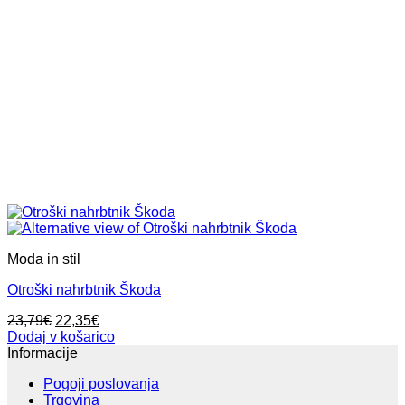
Moda in stil
Otroški nahrbtnik Škoda
Izvirna
Trenutna
23,79
€
22,35
€
cena
cena
Dodaj v košarico
je
je:
Informacije
bila:
22,35€.
Pogoji poslovanja
23,79€.
Trgovina