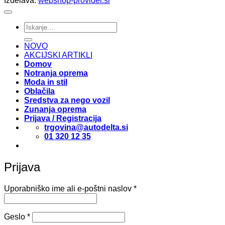
Izdelava:
webshop-provider.si
Išči:
NOVO
AKCIJSKI ARTIKLI
Domov
Notranja oprema
Moda in stil
Oblačila
Sredstva za nego vozil
Zunanja oprema
Prijava / Registracija
trgovina@autodelta.si
01 320 12 35
Prijava
Zahtevano
Uporabniško ime ali e-poštni naslov
*
Zahtevano
Geslo
*