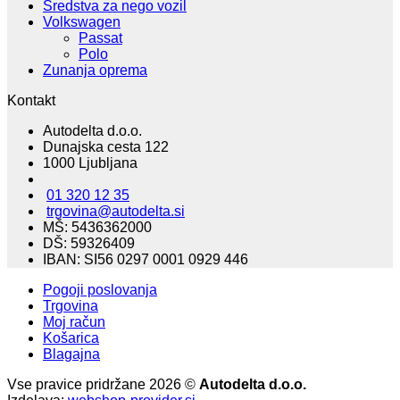
Sredstva za nego vozil
Volkswagen
Passat
Polo
Zunanja oprema
Kontakt
Autodelta d.o.o.
Dunajska cesta 122
1000 Ljubljana
01 320 12 35
trgovina@autodelta.si
MŠ: 5436362000
DŠ: 59326409
IBAN: SI56 0297 0001 0929 446
Pogoji poslovanja
Trgovina
Moj račun
Košarica
Blagajna
Vse pravice pridržane 2026 ©
Autodelta d.o.o.