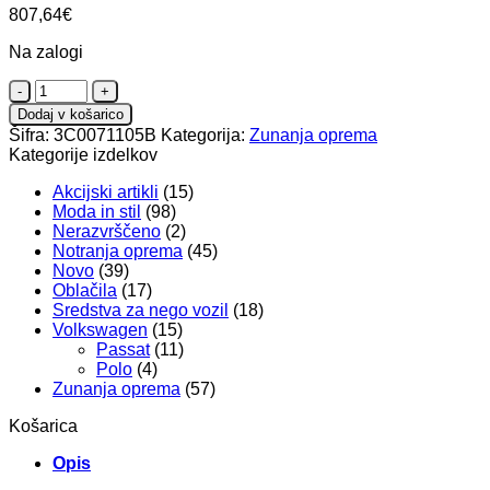
807,64
€
Na zalogi
Nosilec
koles
Dodaj v košarico
za
Šifra:
3C0071105B
Kategorija:
Zunanja oprema
na
Kategorije izdelkov
vlečno
kljuko
Akcijski artikli
(15)
količina
Moda in stil
(98)
Nerazvrščeno
(2)
Notranja oprema
(45)
Novo
(39)
Oblačila
(17)
Sredstva za nego vozil
(18)
Volkswagen
(15)
Passat
(11)
Polo
(4)
Zunanja oprema
(57)
Košarica
Opis