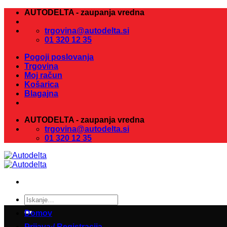
Skoči
AUTODELTA - zaupanja vredna
na
vsebino
trgovina@autodelta.si
01 320 12 35
Pogoji poslovanja
Trgovina
Moj račun
Košarica
Blagajna
AUTODELTA - zaupanja vredna
trgovina@autodelta.si
01 320 12 35
Išči:
Domov
Prijava / Registracija