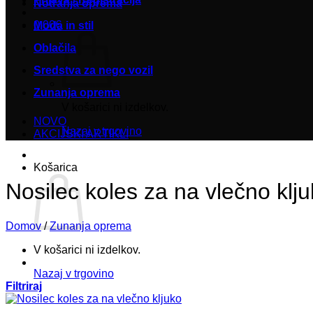
Notranja oprema
0,00
€
Moda in stil
Oblačila
Sredstva za nego vozil
Zunanja oprema
V košarici ni izdelkov.
NOVO
Nazaj v trgovino
AKCIJSKI ARTIKLI
Košarica
Nosilec koles za na vlečno klj
Domov
/
Zunanja oprema
V košarici ni izdelkov.
Nazaj v trgovino
Filtriraj