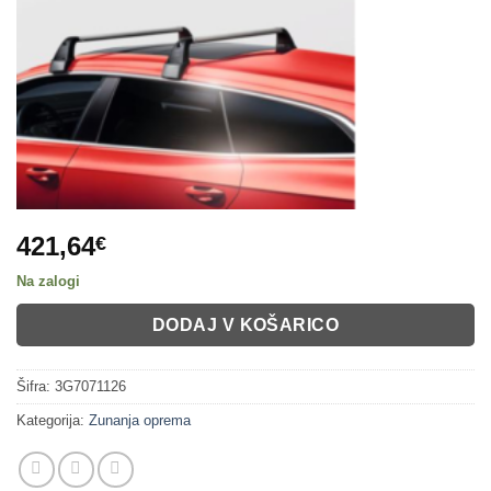
421,64
€
Na zalogi
DODAJ V KOŠARICO
Šifra:
3G7071126
Kategorija:
Zunanja oprema