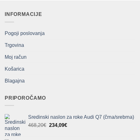
INFORMACIJE
Pogoji poslovanja
Trgovina
Moj račun
Košarica
Blagajna
PRIPOROČAMO
Sredinski naslon za roke Audi Q7 (črna/srebrna)
Izvirna
Trenutna
468,20
€
234,09
€
cena
cena
je
je: