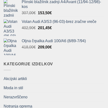
Plinski blažilnik zadnji A4/Avant (11/94-12/98)-
bila:
234,09€.
kos
468,20€.
Izvirna
Trenutna
307,00
€
153,50
€
cena
cena
Volan Audi A3/S3 (96-03)-brez zračne vreče
je
je:
Izvirna
Trenutna
402,90
€
bila:
201,45
€
153,50€.
cena
cena
307,00€.
je
je:
Oljna črpalka Audi 100/A6 (8/89-7/94)
bila:
201,45€.
Izvirna
Trenutna
418,00
€
209,00
€
402,90€.
cena
cena
je
je:
bila:
209,00€.
KATEGORIJE IZDELKOV
418,00€.
Akcijski artikli
Moda in stil
Nerazvrščeno
Notranja oprema