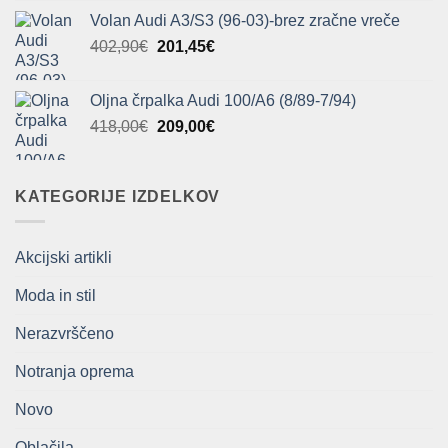
cena
cena
Volan Audi A3/S3 (96-03)-brez zračne vreče
je
je:
Izvirna
Trenutna
402,90
€
bila:
201,45
€
153,50€.
cena
cena
307,00€.
je
je:
Oljna črpalka Audi 100/A6 (8/89-7/94)
bila:
201,45€.
Izvirna
Trenutna
418,00
€
209,00
€
402,90€.
cena
cena
je
je:
bila:
209,00€.
KATEGORIJE IZDELKOV
418,00€.
Akcijski artikli
Moda in stil
Nerazvrščeno
Notranja oprema
Novo
Oblačila