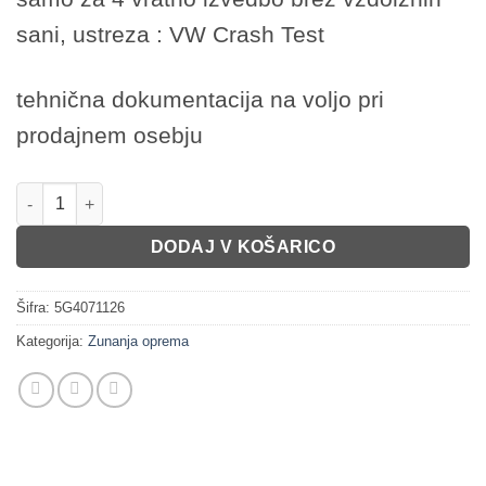
sani, ustreza : VW Crash Test
tehnična dokumentacija na voljo pri
prodajnem osebju
Strešni nosilci Golf VII (grt) količina
DODAJ V KOŠARICO
Šifra:
5G4071126
Kategorija:
Zunanja oprema