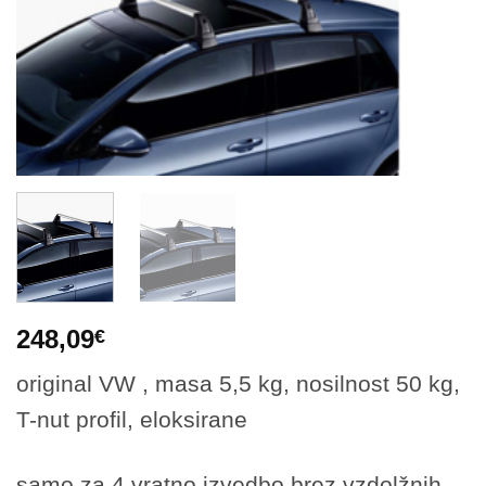
248,09
€
original VW , masa 5,5 kg, nosilnost 50 kg,
T-nut profil, eloksirane
samo za 4 vratno izvedbo brez vzdolžnih