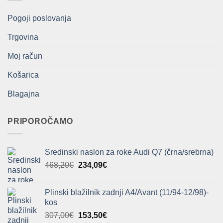
Pogoji poslovanja
Trgovina
Moj račun
Košarica
Blagajna
PRIPOROČAMO
Sredinski naslon za roke Audi Q7 (črna/srebrna)
Izvirna
Trenutna
468,20
€
234,09
€
cena
cena
je
je:
Plinski blažilnik zadnji A4/Avant (11/94-12/98)-
bila:
234,09€.
kos
468,20€.
Izvirna
Trenutna
307,00
€
153,50
€