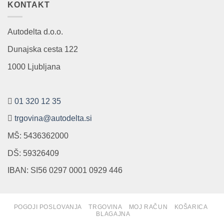
KONTAKT
Autodelta d.o.o.
Dunajska cesta 122
1000 Ljubljana
01 320 12 35
trgovina@autodelta.si
MŠ: 5436362000
DŠ: 59326409
IBAN: SI56 0297 0001 0929 446
POGOJI POSLOVANJA
TRGOVINA
MOJ RAČUN
KOŠARICA
BLAGAJNA