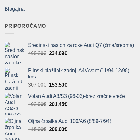
Blagajna
PRIPOROČAMO
Sredinski naslon za roke Audi Q7 (črna/srebrna)
Izvirna
Trenutna
468,20
€
234,09
€
cena
cena
je
je:
Plinski blažilnik zadnji A4/Avant (11/94-12/98)-
bila:
234,09€.
kos
468,20€.
Izvirna
Trenutna
307,00
€
153,50
€
cena
cena
Volan Audi A3/S3 (96-03)-brez zračne vreče
je
je:
Izvirna
Trenutna
402,90
€
bila:
201,45
€
153,50€.
cena
cena
307,00€.
je
je:
Oljna črpalka Audi 100/A6 (8/89-7/94)
bila:
201,45€.
Izvirna
Trenutna
418,00
€
209,00
€
402,90€.
cena
cena