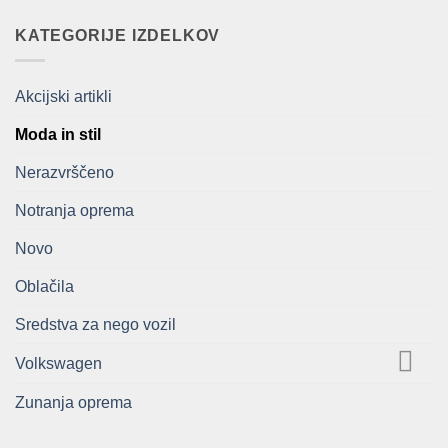
je
je:
bila:
209,00€.
KATEGORIJE IZDELKOV
418,00€.
Akcijski artikli
Moda in stil
Nerazvrščeno
Notranja oprema
Novo
Oblačila
Sredstva za nego vozil
Volkswagen
Zunanja oprema