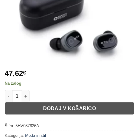
47,62
€
Na zalogi
Vw GTI slušalke količina
DODAJ V KOŠARICO
Šifra:
5HV087626A
Kategorija:
Moda in stil