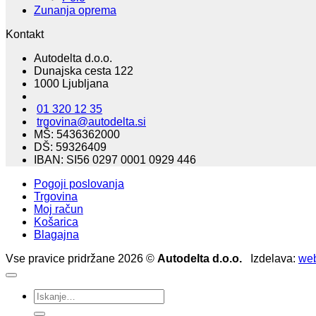
Zunanja oprema
Kontakt
Autodelta d.o.o.
Dunajska cesta 122
1000 Ljubljana
01 320 12 35
trgovina@autodelta.si
MŠ: 5436362000
DŠ: 59326409
IBAN: SI56 0297 0001 0929 446
Pogoji poslovanja
Trgovina
Moj račun
Košarica
Blagajna
Vse pravice pridržane 2026 ©
Autodelta d.o.o.
Izdelava:
web
Išči: