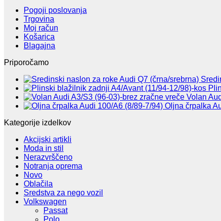
Pogoji poslovanja
Trgovina
Moj račun
Košarica
Blagajna
Priporočamo
Sredi
Pli
Volan Aud
Oljna črpalka A
Kategorije izdelkov
Akcijski artikli
Moda in stil
Nerazvrščeno
Notranja oprema
Novo
Oblačila
Sredstva za nego vozil
Volkswagen
Passat
Polo