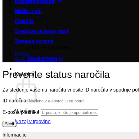
Notranja oprema
0,00
€
Moda in stil
Oblačila
Sredstva za nego vozil
Zunanja oprema
V košarici ni izdelkov.
NOVO
Nazaj v trgovino
AKCIJSKI ARTIKLI
Preverite status naročila
Košarica
Za sledenje vašemu naročilu vnesite ID naročila v spodnje polje
ID naročila
V košarici ni izdelkov.
E-pošta plačnika
Nazaj v trgovino
Sledi
Informacije