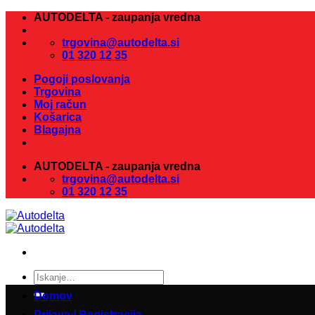
Skoči
AUTODELTA - zaupanja vredna
na
vsebino
trgovina@autodelta.si
01 320 12 35
Pogoji poslovanja
Trgovina
Moj račun
Košarica
Blagajna
AUTODELTA - zaupanja vredna
trgovina@autodelta.si
01 320 12 35
Išči:
Domov
Prijava / Registracija