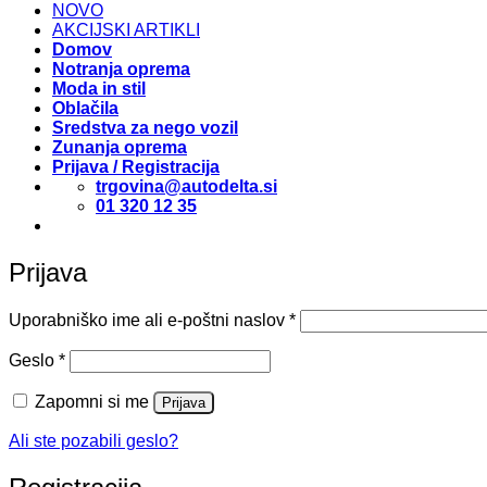
NOVO
AKCIJSKI ARTIKLI
Domov
Notranja oprema
Moda in stil
Oblačila
Sredstva za nego vozil
Zunanja oprema
Prijava / Registracija
trgovina@autodelta.si
01 320 12 35
Prijava
Zahtevano
Uporabniško ime ali e-poštni naslov
*
Zahtevano
Geslo
*
Zapomni si me
Prijava
Ali ste pozabili geslo?