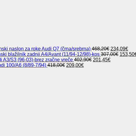
Izvirna
Tre
nski naslon za roke Audi Q7 (črna/srebrna)
468,20
€
234,09
€
cena
Izvirna
cen
nski blažilnik zadnji A4/Avant (11/94-12/98)-kos
307,00
€
153,50
Izvirna
je
Trenutna
cena
je:
i A3/S3 (96-03)-brez zračne vreče
402,90
€
201,45
€
Izvirna
Trenutna
cena
bila:
cena
je
234
udi 100/A6 (8/89-7/94)
418,00
€
209,00
€
cena
cena
je
468,20€.
je:
bila:
je
je:
bila:
201,45€.
307,00€
bila:
209,00€.
402,90€.
418,00€.