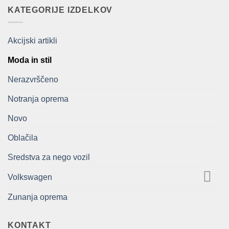
bila:
209,00€.
KATEGORIJE IZDELKOV
418,00€.
Akcijski artikli
Moda in stil
Nerazvrščeno
Notranja oprema
Novo
Oblačila
Sredstva za nego vozil
Volkswagen
Zunanja oprema
KONTAKT