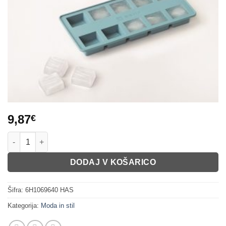
9,87
€
Model za led kocke Seat količina
DODAJ V KOŠARICO
Šifra:
6H1069640 HAS
Kategorija:
Moda in stil