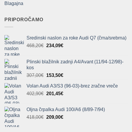
Blagajna
PRIPOROČAMO
Sredinski naslon za roke Audi Q7 (črna/srebrna)
Izvirna
Trenutna
468,20
€
234,09
€
cena
cena
je
je:
Plinski blažilnik zadnji A4/Avant (11/94-12/98)-
bila:
234,09€.
kos
468,20€.
Izvirna
Trenutna
307,00
€
153,50
€
cena
cena
Volan Audi A3/S3 (96-03)-brez zračne vreče
je
je:
Izvirna
Trenutna
402,90
€
bila:
201,45
€
153,50€.
cena
cena
307,00€.
je
je:
Oljna črpalka Audi 100/A6 (8/89-7/94)
bila:
201,45€.
Izvirna
Trenutna
418,00
€
209,00
€
402,90€.
cena
cena
je
je: