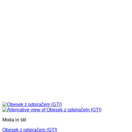
je
je:
bila:
12,08€.
15,86€.
Moda in stil
Obesek z odpiračem (GTI)