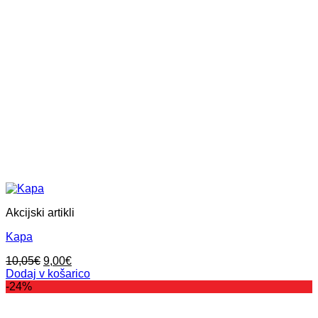
Akcijski artikli
Kapa
Izvirna
Trenutna
10,05
€
9,00
€
cena
cena
Dodaj v košarico
je
je:
-24%
bila:
9,00€.
10,05€.