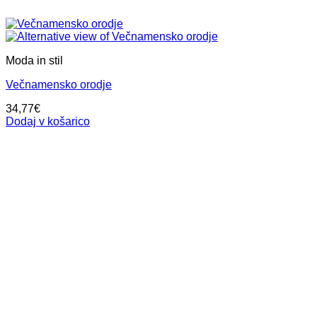
Moda in stil
Večnamensko orodje
34,77
€
Dodaj v košarico