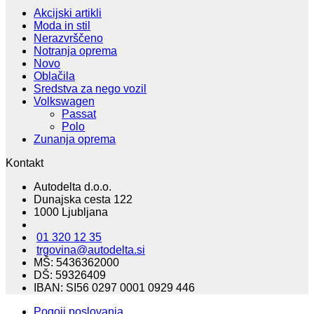
bila:
209,00€.
Akcijski artikli
418,00€.
Moda in stil
Nerazvrščeno
Notranja oprema
Novo
Oblačila
Sredstva za nego vozil
Volkswagen
Passat
Polo
Zunanja oprema
Kontakt
Autodelta d.o.o.
Dunajska cesta 122
1000 Ljubljana
01 320 12 35
trgovina@autodelta.si
MŠ: 5436362000
DŠ: 59326409
IBAN: SI56 0297 0001 0929 446
Pogoji poslovanja