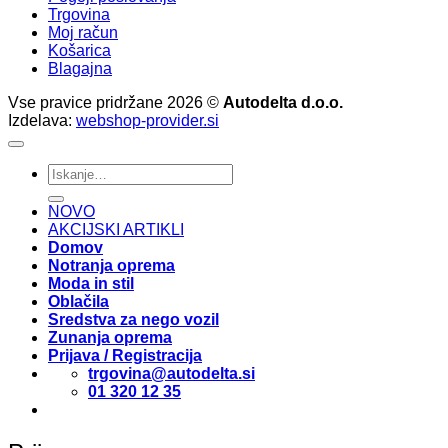
Trgovina
Moj račun
Košarica
Blagajna
Vse pravice pridržane 2026 ©
Autodelta d.o.o.
Izdelava:
webshop-provider.si
Išči:
NOVO
AKCIJSKI ARTIKLI
Domov
Notranja oprema
Moda in stil
Oblačila
Sredstva za nego vozil
Zunanja oprema
Prijava / Registracija
trgovina@autodelta.si
01 320 12 35