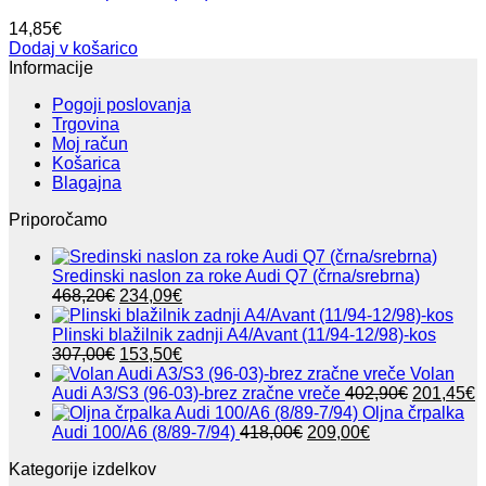
14,85
€
Dodaj v košarico
Informacije
Pogoji poslovanja
Trgovina
Moj račun
Košarica
Blagajna
Priporočamo
Sredinski naslon za roke Audi Q7 (črna/srebrna)
Izvirna
Trenutna
468,20
€
234,09
€
cena
cena
je
je:
Plinski blažilnik zadnji A4/Avant (11/94-12/98)-kos
bila:
Izvirna
234,09€.
Trenutna
307,00
€
153,50
€
468,20€.
cena
cena
Volan
je
je:
Izvirna
T
Audi A3/S3 (96-03)-brez zračne vreče
402,90
€
201,45
€
bila:
153,50€.
cena
c
Oljna črpalka
307,00€.
Izvirna
Trenutna
je
j
Audi 100/A6 (8/89-7/94)
418,00
€
209,00
€
cena
cena
bila:
2
Kategorije izdelkov
je
je:
402,90€.