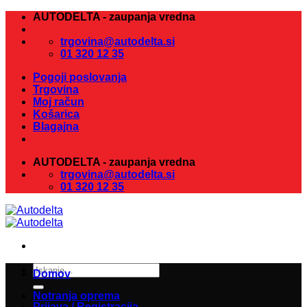
Skoči
AUTODELTA - zaupanja vredna
na
vsebino
trgovina@autodelta.si
01 320 12 35
Pogoji poslovanja
Trgovina
Moj račun
Košarica
Blagajna
AUTODELTA - zaupanja vredna
trgovina@autodelta.si
01 320 12 35
Išči:
Domov
Notranja oprema
Prijava / Registracija