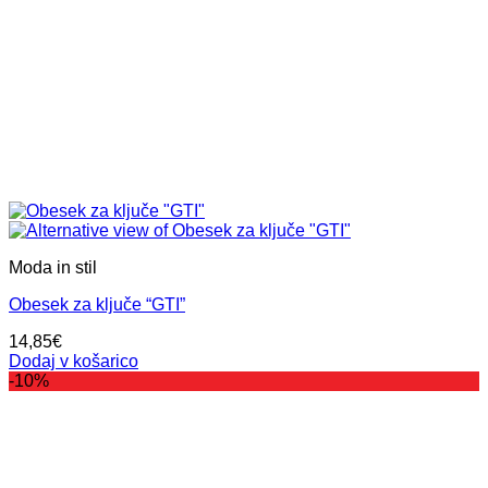
Moda in stil
Obesek za ključe “GTI”
14,85
€
Dodaj v košarico
-10%