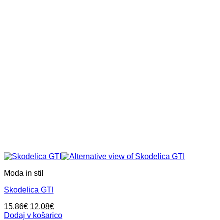
Moda in stil
Skodelica GTI
Izvirna
Trenutna
15,86
€
12,08
€
cena
cena
Dodaj v košarico