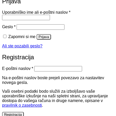
Prijava
Zahtevano
Uporabniško ime ali e-poštni naslov
*
Zahtevano
Geslo
*
Zapomni si me
Prijava
Ali ste pozabili geslo?
Registracija
Zahtevano
E-poštni naslov
*
Na e-poštni naslov boste prejeli povezavo za nastavitev
novega gesla.
Vaši osebni podatki bodo služili za izboljšavo vaše
uporabniške izkušnje na naši spletni strani, za upravljanje
dostopa do vašega računa in druge namene, opisane v
pravilnik o zasebnosti
.
Registracija