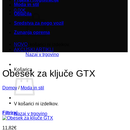
Moda in stil
0,00
€
Oblačila
Sredstva za nego vozil
Zunanja oprema
NOVO
V košarici ni izdelkov.
AKCIJSKI ARTIKLI
Nazaj v trgovino
Košarica
Obesek za ključe GTX
Domov
/
Moda in stil
V košarici ni izdelkov.
Filtriraj
Nazaj v trgovino
11,82
€