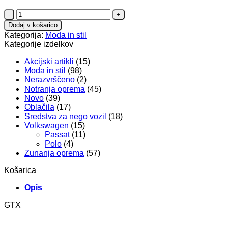
Obesek
za
Dodaj v košarico
ključe
Kategorija:
Moda in stil
GTX
Kategorije izdelkov
količina
Akcijski artikli
(15)
Moda in stil
(98)
Nerazvrščeno
(2)
Notranja oprema
(45)
Novo
(39)
Oblačila
(17)
Sredstva za nego vozil
(18)
Volkswagen
(15)
Passat
(11)
Polo
(4)
Zunanja oprema
(57)
Košarica
Opis
GTX