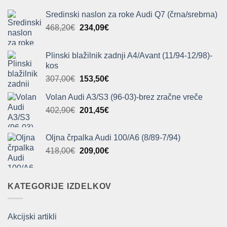
Sredinski naslon za roke Audi Q7 (črna/srebrna)
Izvirna
Trenutna
468,20
€
234,09
€
cena
cena
je
je:
Plinski blažilnik zadnji A4/Avant (11/94-12/98)-
bila:
234,09€.
kos
468,20€.
Izvirna
Trenutna
307,00
€
153,50
€
cena
cena
Volan Audi A3/S3 (96-03)-brez zračne vreče
je
je:
Izvirna
Trenutna
402,90
€
bila:
201,45
€
153,50€.
cena
cena
307,00€.
je
je:
Oljna črpalka Audi 100/A6 (8/89-7/94)
bila:
201,45€.
Izvirna
Trenutna
418,00
€
209,00
€
402,90€.
cena
cena
je
je:
bila:
209,00€.
KATEGORIJE IZDELKOV
418,00€.
Akcijski artikli