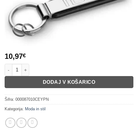
10,97
€
Obesek za ključe ID5 količina
DODAJ V KOŠARICO
Šifra:
000087010CEYPN
Kategorija:
Moda in stil